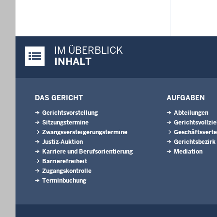
IM ÜBERBLICK
Justiz-Portal im Überblick:
INHALT
DAS GERICHT
AUFGABEN
Gerichtsvorstellung
Abteilungen
Sitzungstermine
Gerichtsvollzi
Zwangsversteigerungs­termine
Geschäftsverte
Justiz-Auktion
Gerichtsbezirk
Karriere und Berufsorientierung
Mediation
Barrierefreiheit
Zugangskontrolle
Terminbuchung