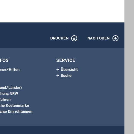
DRUCKEN
NACH OBEN
NFOS
SERVICE
ner/Hilfen
Übersicht
Suche
Bund/Länder)
chung NRW
fahren
che Kostenmarke
ige Einrichtungen