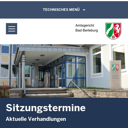
Direkt zum Inhalt
Amtsgericht Bad Berleburg:
TECHNISCHES MENÜ
Leichte Sprache, Gebärdensprachenvideo
und Kontaktformular
Sitzungstermine
Sitzungstermine
Aktuelle Verhandlungen