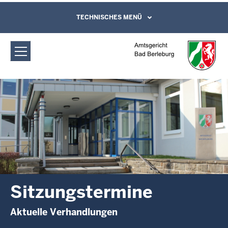
Direkt zum Inhalt
Amtsgericht Bad Berleburg:
TECHNISCHES MENÜ
Leichte Sprache, Gebärdensprachenvideo
und Kontaktformular
Sitzungstermine
Sitzungstermine
Aktuelle Verhandlungen