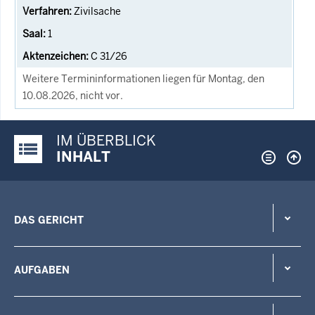
Zivilsache
1
C 31/26
Weitere Termininformationen liegen für Montag, den
10.08.2026, nicht vor.
IM ÜBERBLICK
Justiz-Portal im Überblick:
INHALT
DAS GERICHT
AUFGABEN